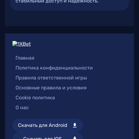
стабильный доступ и надежность.
Главная
Политика конфиденциальности
Правила ответственной игры
Основные правила и условия
Cookie политика
О нас
Скачать для Android
Скачать для IOS