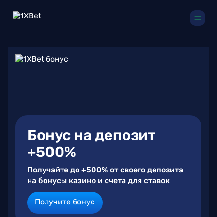
Бонус на депозит
+500%
Получайте до +500% от своего депозита
на бонусы казино и счета для ставок
Получите бонус