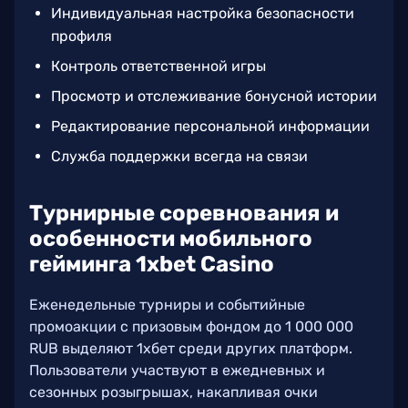
Индивидуальная настройка безопасности
профиля
Контроль ответственной игры
Просмотр и отслеживание бонусной истории
Редактирование персональной информации
Служба поддержки всегда на связи
Турнирные соревнования и
особенности мобильного
гейминга 1xbet Casino
Еженедельные турниры и событийные
промоакции с призовым фондом до 1 000 000
RUB выделяют 1хбет среди других платформ.
Пользователи участвуют в ежедневных и
сезонных розыгрышах, накапливая очки