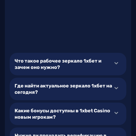
Что такое рабочее зеркало 1хбет и
зачем оно нужно?
Где найти актуальное зеркало 1хбет на
сегодня?
Какие бонусы доступны в 1xbet Casino
новым игрокам?
Нужно ли проходить верификацию в