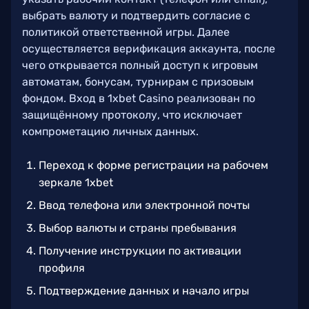
выбрать валюту и подтвердить согласие с
политикой ответственной игры. Далее
осуществляется верификация аккаунта, после
чего открывается полный доступ к игровым
автоматам, бонусам, турнирам с призовым
фондом. Вход в 1xbet Casino реализован по
защищённому протоколу, что исключает
компрометацию личных данных.
Переход к форме регистрации на рабочем
зеркале 1xbet
Ввод телефона или электронной почты
Выбор валюты и страны пребывания
Получение инструкции по активации
профиля
Подтверждение данных и начало игры