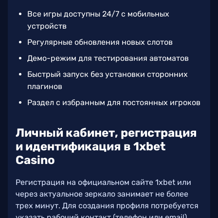
Все игры доступны 24/7 с мобильных
устройств
Регулярные обновления новых слотов
Демо-режим для тестирования автоматов
Быстрый запуск без установки сторонних
плагинов
Раздел с избранным для постоянных игроков
Личный кабинет, регистрация
и идентификация в 1xbet
Casino
Регистрация на официальном сайте 1xbet или
через актуальное зеркало занимает не более
трех минут. Для создания профиля потребуется
указать рабочий контакт (телефон или email),