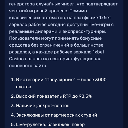
генератора случайных чисел, что подтверждает
честный игровой процесс. Помимо
классических автоматов, на платформе 1xбет
зеркало рабочее сегодня доступны live-игры с
реальными дилерами и экспресс-турниры.
Пользователи могут применять бонусные
средства без ограничений в большинстве
разделов, а каждое рабочее зеркало 1xbet
Casino полностью повторяет функционал
основного сайта.
В категории "Популярные" — более 3000
слотов
Высокий показатель RTP до 98,5%
Наличие jackpot-слотов
Эксклюзивы от партнерских студий
Live-рулетка, блэкджек, покер