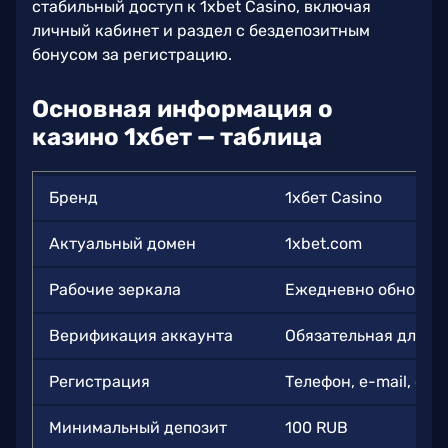
стабильный доступ к 1xbet Casino, включая
личный кабинет и раздел с бездепозитным
бонусом за регистрацию.
Основная информация о
казино 1хбет — таблица
Бренд
1хбет Casino
Актуальный домен
1xbet.com
Рабочие зеркала
Ежедневно обновля
Верификация аккаунта
Обязательная для в
Регистрация
Телефон, e-mail, соц
Минимальный депозит
100 RUB