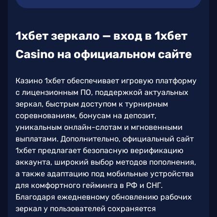
1хбет зеркало — вход в 1хбет
Casino на официальном сайте
Казино 1хбет обеспечивает игровую платформу
с лицензионным ПО, поддержкой актуальных
зеркал, быстрым доступом к турнирным
соревнованиям, бонусам на депозит,
уникальным онлайн-слотам и мгновенными
выплатами. Дополнительно, официальный сайт
1хбет предлагает безопасную верификацию
аккаунта, широкий выбор методов пополнения,
а также адаптацию под мобильные устройства
для комфортного гейминга в РФ и СНГ.
Благодаря ежедневному обновлению рабочих
зеркал у пользователей сохраняется