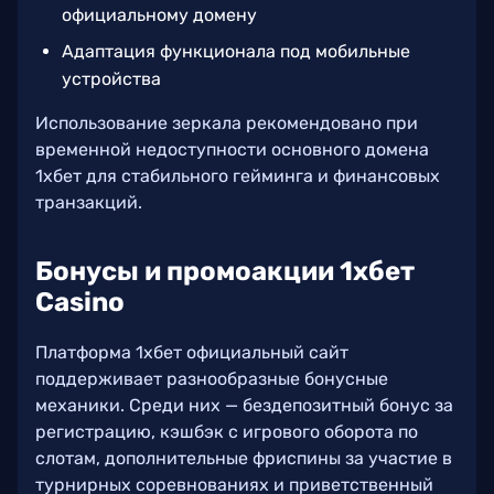
официальному домену
Адаптация функционала под мобильные
устройства
Использование зеркала рекомендовано при
временной недоступности основного домена
1хбет для стабильного гейминга и финансовых
транзакций.
Бонусы и промоакции 1хбет
Casino
Платформа 1хбет официальный сайт
поддерживает разнообразные бонусные
механики. Среди них — бездепозитный бонус за
регистрацию, кэшбэк с игрового оборота по
слотам, дополнительные фриспины за участие в
турнирных соревнованиях и приветственный